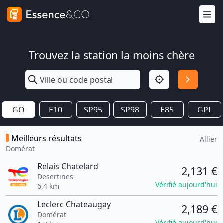
Trouvez la station la moins chère
GO
E10
SP95
SP98
E85
GPL
Meilleurs résultats
Allier
Domérat
Relais Chatelard
2,131 €
Desertines
Vérifié aujourd'hui
6,4 km
Leclerc Chateaugay
2,189 €
Domérat
Vérifié aujourd'hui