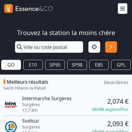
Trouvez la station la moins chère
GO
E10
SP95
SP98
E85
GPL
Meilleurs résultats
Deux-Sèvres
Saint-Hilaire-la-Palud
Intermarche Surgeres
2,074 €
Surgères
Vérifié aujourd'hui
17,7 km
Sodisur
2,093 €
Surgeres
Vérifié aujourd'hui