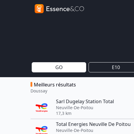
GO
E10
Meilleurs résultats
Doussay
Sarl Dugelay Station Total
Neuville-De-Poitou
17,3 km
Total Energies Neuville De Poitou
Neuville-De-Poitou