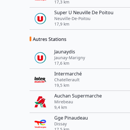
17,3 km
Super U Neuville De Poitou
Neuville-De-Poitou
17,9 km
Autres Stations
Jaunaydis
Jaunay-Marigny
17,6 km
Intermarché
Chatellerault
19,5 km
Auchan Supermarche
Mirebeau
9,4 km
Gge Pinaudeau
Dissay
17,5 km