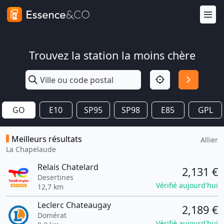
Trouvez la station la moins chère
GO
E10
SP95
SP98
E85
GPL
Meilleurs résultats
Allier
La Chapelaude
Relais Chatelard
2,131 €
Desertines
Vérifié aujourd'hui
12,7 km
Leclerc Chateaugay
2,189 €
Domérat
Vérifié aujourd'hui