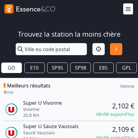
Trouvez la station la moins chère
GO
E10
SP95
SP98
E85
GPL
Meilleurs résultats
Vienne
Brux
Super U Vivonne
2,102 €
Vivonne
Vérifié aujourd'hui
20,8 km
Super U Sauze Vaussais
2,109 €
Sauzé-Vaussais
Vérifié aujourd'hui