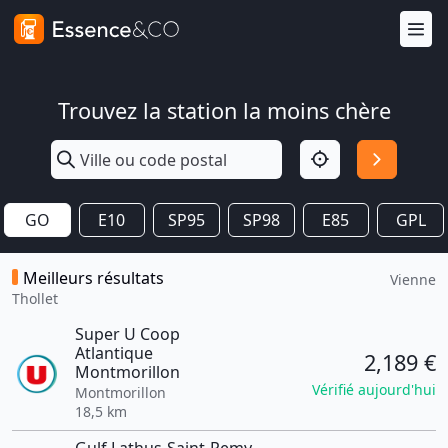
Trouvez la station la moins chère
GO
E10
SP95
SP98
E85
GPL
Meilleurs résultats
Vienne
Thollet
Super U Coop
Atlantique
2,189 €
Montmorillon
Vérifié aujourd'hui
Montmorillon
18,5 km