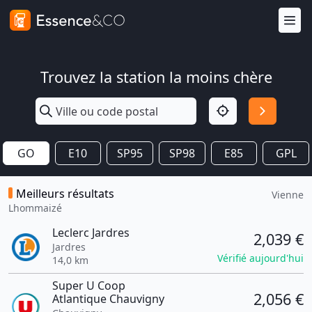
Trouvez la station la moins chère
GO
E10
SP95
SP98
E85
GPL
Meilleurs résultats
Vienne
Lhommaizé
Leclerc Jardres
2,039 €
Jardres
Vérifié aujourd'hui
14,0 km
Super U Coop
2,056 €
Atlantique Chauvigny