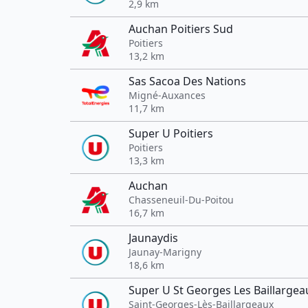
2,9 km
Auchan Poitiers Sud
Poitiers
13,2 km
Sas Sacoa Des Nations
Migné-Auxances
11,7 km
Super U Poitiers
Poitiers
13,3 km
Auchan
Chasseneuil-Du-Poitou
16,7 km
Jaunaydis
Jaunay-Marigny
18,6 km
Super U St Georges Les Baillargea
Saint-Georges-Lès-Baillargeaux