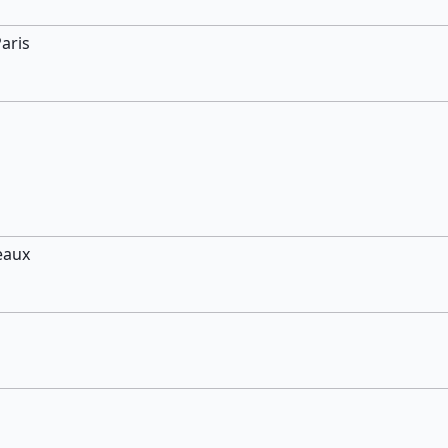
aris
eaux