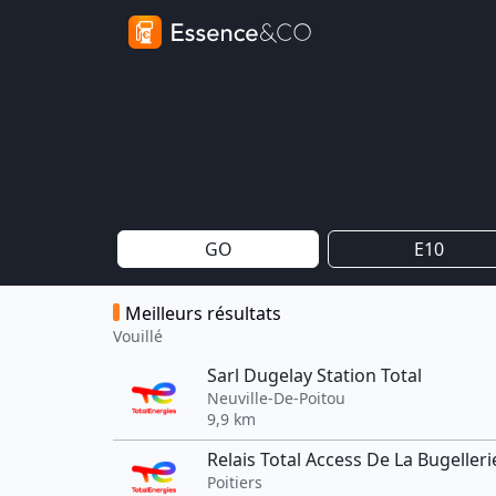
GO
E10
Meilleurs résultats
Vouillé
Sarl Dugelay Station Total
Neuville-De-Poitou
9,9 km
Relais Total Access De La Bugelleri
Poitiers