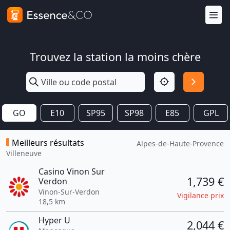
Trouvez la station la moins chère
GO
E10
SP95
SP98
E85
GPL
Meilleurs résultats
Alpes-de-Haute-Provence
Villeneuve
Casino Vinon Sur
1,739 €
Verdon
Vinon-Sur-Verdon
Vigilance prix
18,5 km
Hyper U
2,044 €