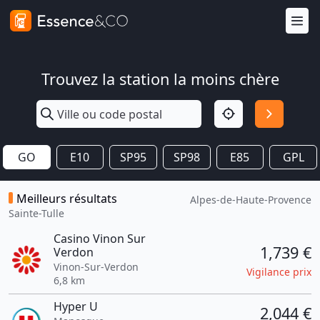
Trouvez la station la moins chère
GO
E10
SP95
SP98
E85
GPL
Meilleurs résultats
Alpes-de-Haute-Provence
Sainte-Tulle
Casino Vinon Sur
1,739 €
Verdon
Vinon-Sur-Verdon
Vigilance prix
6,8 km
Hyper U
2,044 €