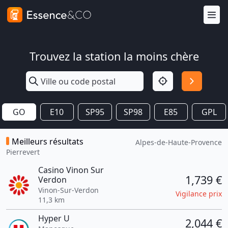
Trouvez la station la moins chère
GO
E10
SP95
SP98
E85
GPL
Meilleurs résultats
Alpes-de-Haute-Provence
Pierrevert
Casino Vinon Sur
1,739 €
Verdon
Vinon-Sur-Verdon
Vigilance prix
11,3 km
Hyper U
2,044 €