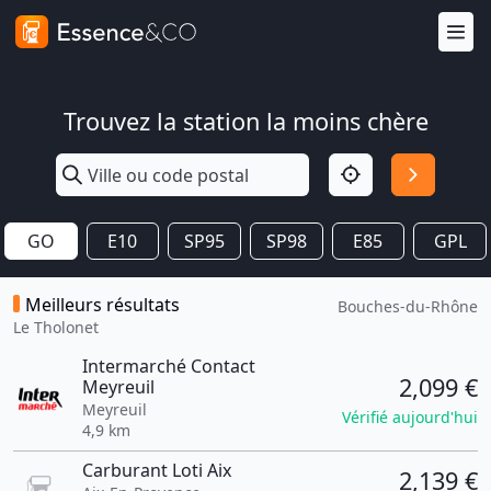
Trouvez la station la moins chère
GO
E10
SP95
SP98
E85
GPL
Meilleurs résultats
Bouches-du-Rhône
Le Tholonet
Intermarché Contact
2,099 €
Meyreuil
Meyreuil
Vérifié aujourd'hui
4,9 km
Carburant Loti Aix
2,139 €