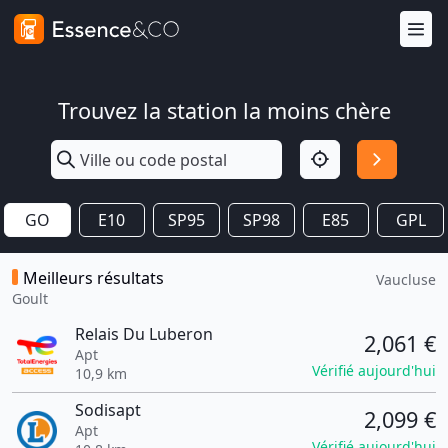
Trouvez la station la moins chère
GO
E10
SP95
SP98
E85
GPL
Meilleurs résultats
Vaucluse
Goult
Relais Du Luberon
2,061 €
Apt
Vérifié aujourd'hui
10,9 km
Sodisapt
2,099 €
Apt
Vérifié aujourd'hui