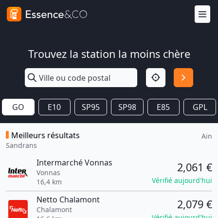
Trouvez la station la moins chère
GO
E10
SP95
SP98
E85
GPL
Meilleurs résultats
Ain
Sandrans
Intermarché Vonnas
2,061 €
Vonnas
Vérifié aujourd'hui
16,4 km
Netto Chalamont
2,079 €
Chalamont
Vérifié aujourd'hui