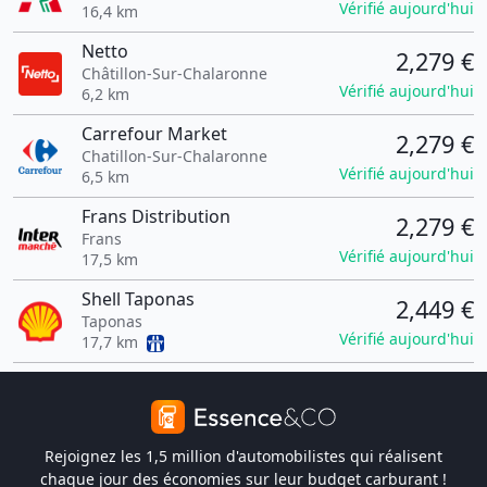
Vérifié aujourd'hui
16,4 km
Netto
2,279 €
Châtillon-Sur-Chalaronne
Vérifié aujourd'hui
6,2 km
Carrefour Market
2,279 €
Chatillon-Sur-Chalaronne
Vérifié aujourd'hui
6,5 km
Frans Distribution
2,279 €
Frans
Vérifié aujourd'hui
17,5 km
Shell Taponas
2,449 €
Taponas
Vérifié aujourd'hui
17,7 km
Rejoignez les 1,5 million d'automobilistes qui réalisent
chaque jour des économies sur leur budget carburant !