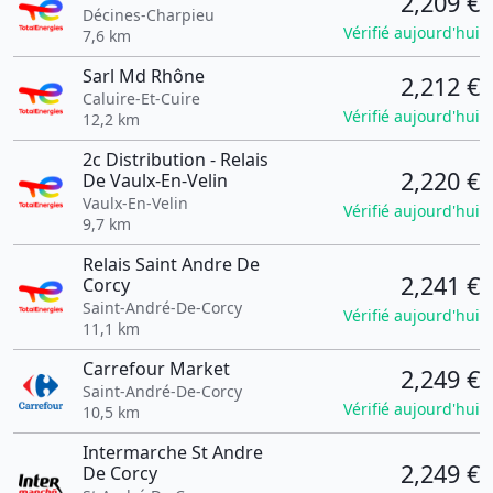
2,209 €
Décines-Charpieu
Vérifié aujourd'hui
7,6 km
Sarl Md Rhône
2,212 €
Caluire-Et-Cuire
Vérifié aujourd'hui
12,2 km
2c Distribution - Relais
2,220 €
De Vaulx-En-Velin
Vaulx-En-Velin
Vérifié aujourd'hui
9,7 km
Relais Saint Andre De
2,241 €
Corcy
Saint-André-De-Corcy
Vérifié aujourd'hui
11,1 km
Carrefour Market
2,249 €
Saint-André-De-Corcy
Vérifié aujourd'hui
10,5 km
Intermarche St Andre
2,249 €
De Corcy