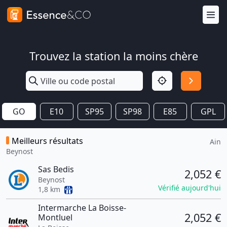
Trouvez la station la moins chère
GO
E10
SP95
SP98
E85
GPL
Meilleurs résultats
Ain
Beynost
Sas Bedis
2,052 €
Beynost
Vérifié aujourd'hui
1,8 km
Intermarche La Boisse-
2,052 €
Montluel