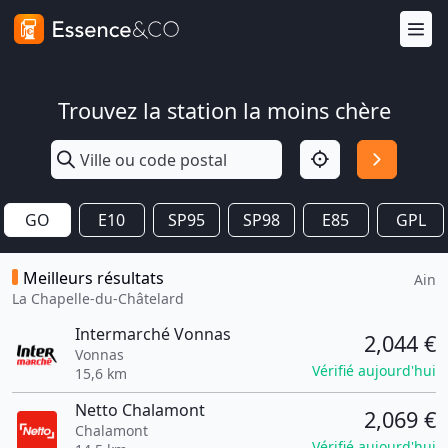
Trouvez la station la moins chère
GO
E10
SP95
SP98
E85
GPL
Meilleurs résultats
Ain
La Chapelle-du-Châtelard
Intermarché Vonnas
2,044 €
Vonnas
Vérifié aujourd'hui
15,6 km
Netto Chalamont
2,069 €
Chalamont
Vérifié aujourd'hui