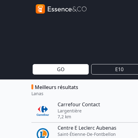
GO
E10
Meilleurs résultats
Lanas
Carrefour Contact
Largentière
7,2 km
Centre E Leclerc Aubenas
Saint-Étienne-De-Fontbellon