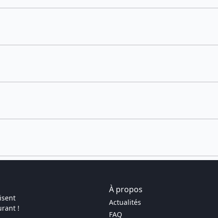
À propos
isent
Actualités
rant !
FAQ