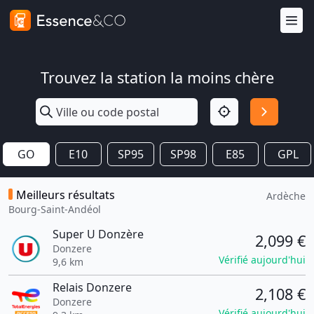
Trouvez la station la moins chère
GO
E10
SP95
SP98
E85
GPL
Meilleurs résultats
Ardèche
Bourg-Saint-Andéol
Super U Donzère
2,099 €
Donzere
Vérifié aujourd'hui
9,6 km
Relais Donzere
2,108 €
Donzere
Vérifié aujourd'hui