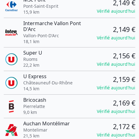
2,149 €
Pont-Saint-Esprit
Vérifié aujourd'hui
15,9 km
Intermarche Vallon Pont
2,149 €
D'Arc
Vallon-Pont-D'Arc
Vérifié aujourd'hui
18,1 km
Super U
2,156 €
Ruoms
Vérifié aujourd'hui
22,2 km
U Express
2,159 €
Châteauneuf-Du-Rhône
Vérifié aujourd'hui
14,5 km
Bricocash
2,169 €
Pierrelatte
Vérifié aujourd'hui
9,0 km
Auchan Montélimar
2,172 €
Montelimar
Vérifié aujourd'hui
21,5 km