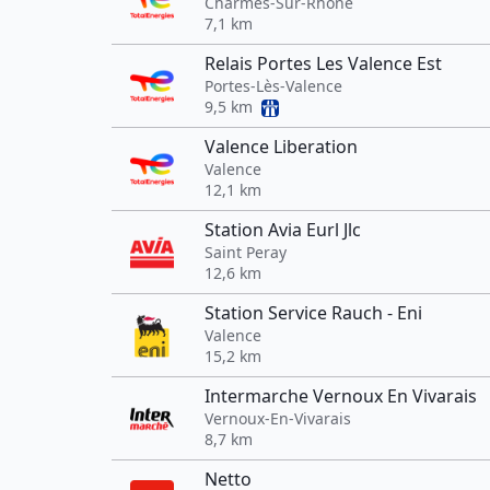
Charmes-Sur-Rhône
7,1 km
Relais Portes Les Valence Est
Portes-Lès-Valence
9,5 km
Valence Liberation
Valence
12,1 km
Station Avia Eurl Jlc
Saint Peray
12,6 km
Station Service Rauch - Eni
Valence
15,2 km
Intermarche Vernoux En Vivarais
Vernoux-En-Vivarais
8,7 km
Netto