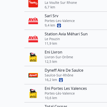
La Voulte Sur Rhone
6,7 km
Sarl Srv
Portes-Les-Valence
9,4 km
Station Avia Méhari Sun
Le Pouzin
11,9 km
Eni Livron
Livron-Sur-Drôme
12,5 km
Dyneff Aire De Saulce
Saulce-Sur-Rhône
16,2 km
Eni Portes Les Valences
Portes-Lès-Valence
10,6 km
Total Cornas