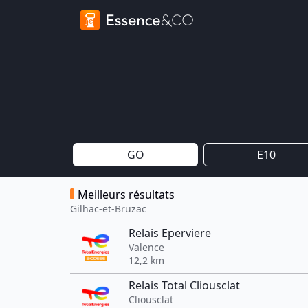
GO
E10
Meilleurs résultats
Gilhac-et-Bruzac
Relais Eperviere
Valence
12,2 km
Relais Total Cliousclat
Cliousclat