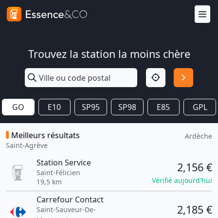
Trouvez la station la moins chère
GO
E10
SP95
SP98
E85
GPL
Meilleurs résultats
Ardèche
Saint-Agrève
Station Service
2,156 €
Saint-Félicien
Vérifié aujourd'hui
19,5 km
Carrefour Contact
2,185 €
Saint-Sauveur-De-