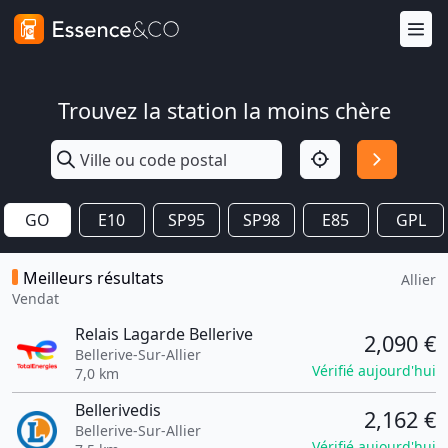
Trouvez la station la moins chère
GO
E10
SP95
SP98
E85
GPL
Meilleurs résultats
Allier
Vendat
Relais Lagarde Bellerive
2,090 €
Bellerive-Sur-Allier
Vérifié aujourd'hui
7,0 km
Bellerivedis
2,162 €
Bellerive-Sur-Allier
Vérifié aujourd'hui