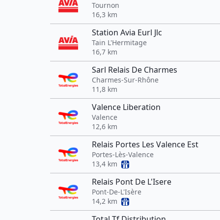
Tournon
16,3 km
Station Avia Eurl Jlc
Tain L'Hermitage
16,7 km
Sarl Relais De Charmes
Charmes-Sur-Rhône
11,8 km
Valence Liberation
Valence
12,6 km
Relais Portes Les Valence Est
Portes-Lès-Valence
13,4 km
Relais Pont De L'Isere
Pont-De-L'Isère
14,2 km
Total Tf Distribution