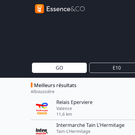
GO
E10
Meilleurs résultats
Alboussière
Relais Eperviere
Valence
11,6 km
Intermarche Tain L'Hermitage
Tain-L'Hermitage