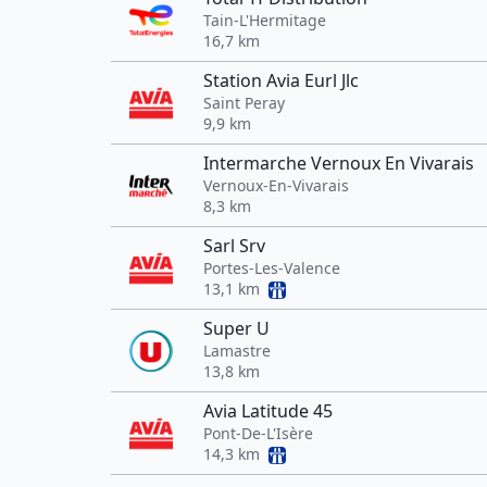
Tain-L'Hermitage
16,7 km
Station Avia Eurl Jlc
Saint Peray
9,9 km
Intermarche Vernoux En Vivarais
Vernoux-En-Vivarais
8,3 km
Sarl Srv
Portes-Les-Valence
13,1 km
Super U
Lamastre
13,8 km
Avia Latitude 45
Pont-De-L'Isère
14,3 km