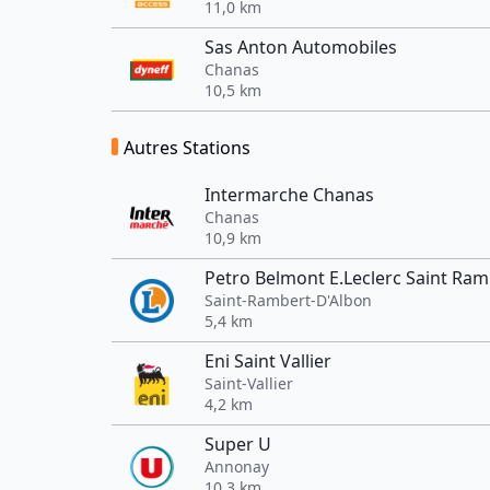
11,0 km
Sas Anton Automobiles
Chanas
10,5 km
Autres Stations
Intermarche Chanas
Chanas
10,9 km
Petro Belmont E.Leclerc Saint Ram
Saint-Rambert-D'Albon
5,4 km
Eni Saint Vallier
Saint-Vallier
4,2 km
Super U
Annonay
10,3 km