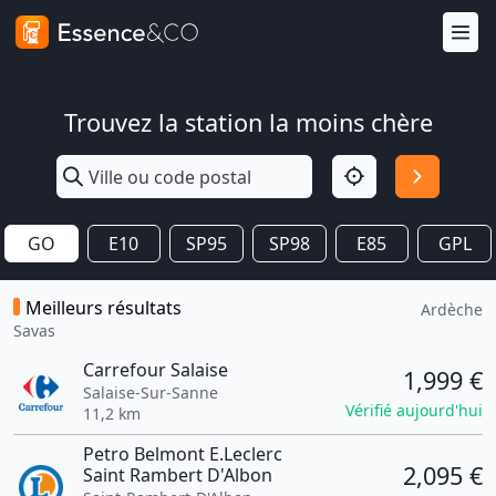
Trouvez la station la moins chère
GO
E10
SP95
SP98
E85
GPL
Meilleurs résultats
Ardèche
Savas
Carrefour Salaise
1,999 €
Salaise-Sur-Sanne
Vérifié aujourd'hui
11,2 km
Petro Belmont E.Leclerc
2,095 €
Saint Rambert D'Albon