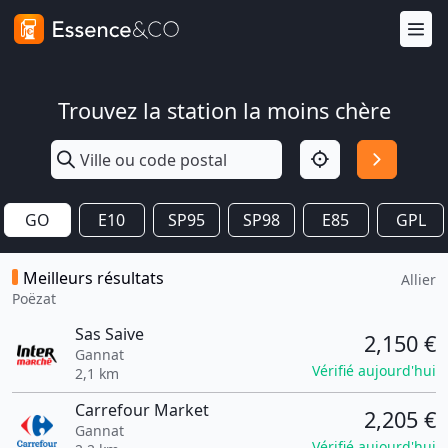
Trouvez la station la moins chère
GO
E10
SP95
SP98
E85
GPL
Meilleurs résultats
Allier
Poëzat
Sas Saive
2,150 €
Gannat
Vérifié aujourd'hui
2,1 km
Carrefour Market
2,205 €
Gannat
Vérifié aujourd'hui