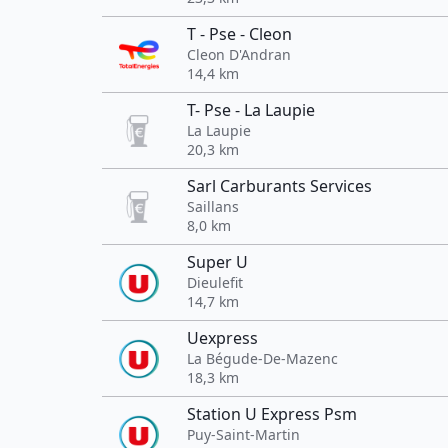
T - Pse - Cleon
Cleon D'Andran
14,4 km
T- Pse - La Laupie
La Laupie
20,3 km
Sarl Carburants Services
Saillans
8,0 km
Super U
Dieulefit
14,7 km
Uexpress
La Bégude-De-Mazenc
18,3 km
Station U Express Psm
Puy-Saint-Martin