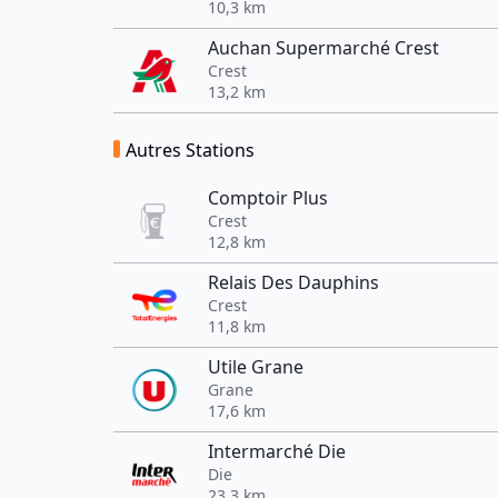
10,3 km
Auchan Supermarché Crest
Crest
13,2 km
Autres Stations
Comptoir Plus
Crest
12,8 km
Relais Des Dauphins
Crest
11,8 km
Utile Grane
Grane
17,6 km
Intermarché Die
Die
23,3 km