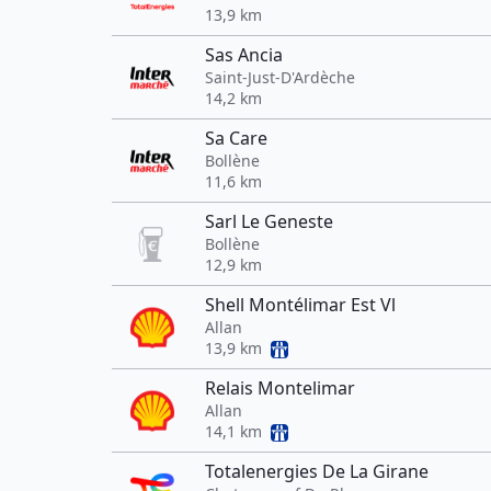
13,9 km
Sas Ancia
Saint-Just-D'Ardèche
14,2 km
Sa Care
Bollène
11,6 km
Sarl Le Geneste
Bollène
12,9 km
Shell Montélimar Est Vl
Allan
13,9 km
Relais Montelimar
Allan
14,1 km
Totalenergies De La Girane