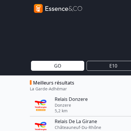
GO
E10
Meilleurs résultats
La Garde-Adhémar
Relais Donzere
Donzere
5,2 km
Relais De La Girane
Châteauneuf-Du-Rhône