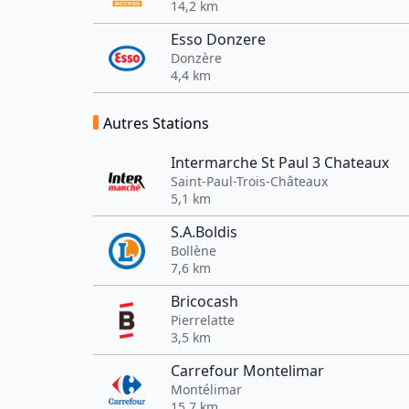
14,2 km
Esso Donzere
Donzère
4,4 km
Autres Stations
Intermarche St Paul 3 Chateaux
Saint-Paul-Trois-Châteaux
5,1 km
S.A.Boldis
Bollène
7,6 km
Bricocash
Pierrelatte
3,5 km
Carrefour Montelimar
Montélimar
15,7 km