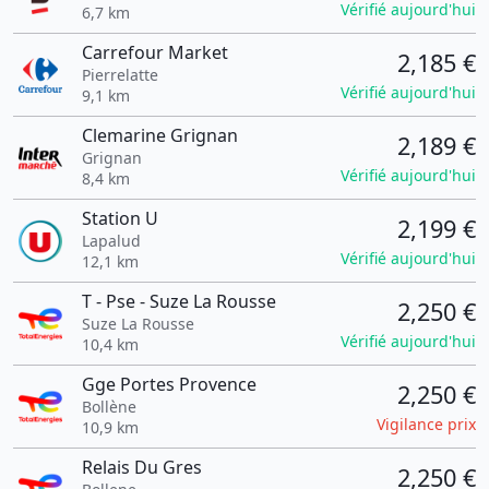
Vérifié aujourd'hui
6,7 km
Carrefour Market
2,185 €
Pierrelatte
Vérifié aujourd'hui
9,1 km
Clemarine Grignan
2,189 €
Grignan
Vérifié aujourd'hui
8,4 km
Station U
2,199 €
Lapalud
Vérifié aujourd'hui
12,1 km
T - Pse - Suze La Rousse
2,250 €
Suze La Rousse
Vérifié aujourd'hui
10,4 km
Gge Portes Provence
2,250 €
Bollène
Vigilance prix
10,9 km
Relais Du Gres
2,250 €