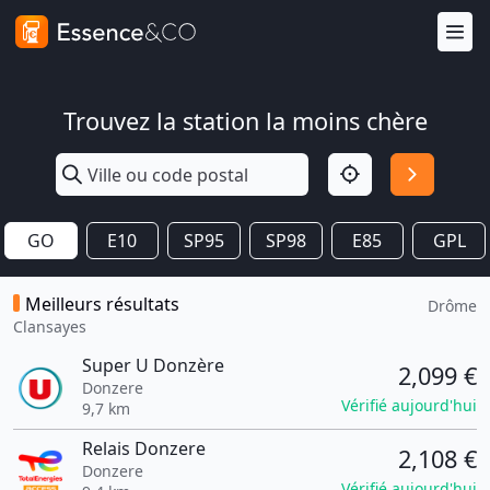
Trouvez la station la moins chère
GO
E10
SP95
SP98
E85
GPL
Meilleurs résultats
Drôme
Clansayes
Super U Donzère
2,099 €
Donzere
Vérifié aujourd'hui
9,7 km
Relais Donzere
2,108 €
Donzere
Vérifié aujourd'hui