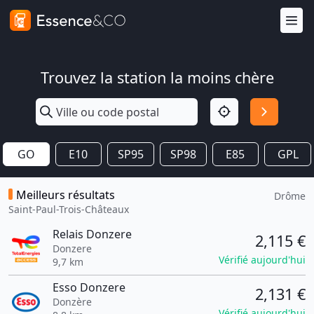
Trouvez la station la moins chère
GO
E10
SP95
SP98
E85
GPL
Meilleurs résultats
Drôme
Saint-Paul-Trois-Châteaux
Relais Donzere
2,115 €
Donzere
Vérifié aujourd'hui
9,7 km
Esso Donzere
2,131 €
Donzère
Vérifié aujourd'hui