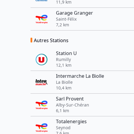
11,9 km
Garage Granger
Saint-Félix
7,2 km
Autres Stations
Station U
Rumilly
12,1 km
Intermarche La Biolle
La Biolle
10,4 km
Sarl Provent
Alby-Sur-Chéran
6,1 km
Totalenergies
Seynod
7,6 km