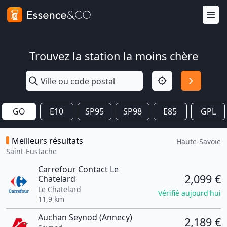
Trouvez la station la moins chère
GO
E10
SP95
SP98
E85
GPL
Meilleurs résultats
Haute-Savoie
Saint-Eustache
Carrefour Contact Le
2,099 €
Chatelard
Le Chatelard
Vérifié aujourd'hui
11,9 km
Auchan Seynod (Annecy)
2,189 €