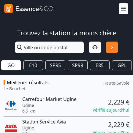
Trouvez la station la moins chère
GO
E10
SP95
SP98
E85
GPL
Meilleurs résultats
Haute-Savoie
Le Bouchet
Carrefour Market Ugine
2,229 €
Ugine
Vérifié aujourd'hui
6,9 km
Station Service Avia
2,229 €
Ugine
Vérifié aujourd'hui