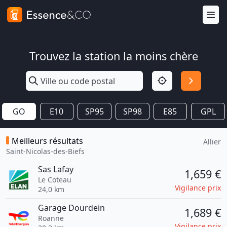
Trouvez la station la moins chère
GO
E10
SP95
SP98
E85
GPL
Meilleurs résultats
Allier
Saint-Nicolas-des-Biefs
Sas Lafay
1,659 €
Le Coteau
Vigilance prix
24,0 km
Garage Dourdein
1,689 €
Roanne
Vigilance prix