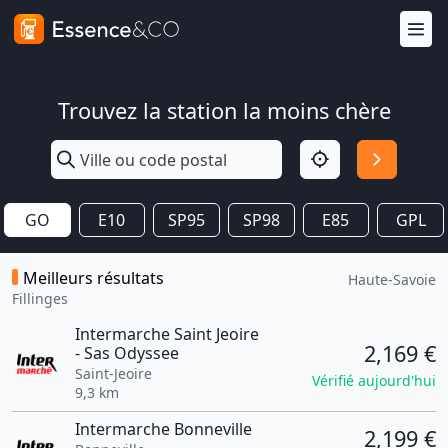
Trouvez la station la moins chère
GO
E10
SP95
SP98
E85
GPL
Meilleurs résultats
Haute-Savoie
Fillinges
Intermarche Saint Jeoire
2,169 €
- Sas Odyssee
Saint-Jeoire
Vérifié aujourd'hui
9,3 km
Intermarche Bonneville
2,199 €