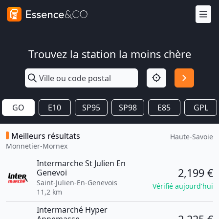
Trouvez la station la moins chère
GO
E10
SP95
SP98
E85
GPL
Meilleurs résultats
Haute-Savoie
Monnetier-Mornex
Intermarche St Julien En
2,199 €
Genevoi
Saint-Julien-En-Genevois
Vérifié aujourd'hui
11,2 km
Intermarché Hyper