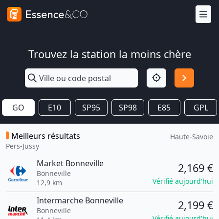
Trouvez la station la moins chère
GO
E10
SP95
SP98
E85
GPL
Meilleurs résultats
Haute-Savoie
Pers-Jussy
Market Bonneville
2,169 €
Bonneville
Vérifié aujourd'hui
12,9 km
Intermarche Bonneville
2,199 €
Bonneville
Vérifié aujourd'hui