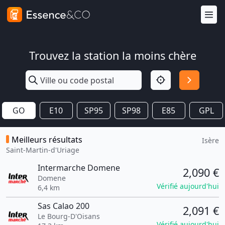
Trouvez la station la moins chère
GO
E10
SP95
SP98
E85
GPL
Meilleurs résultats
Isère
Saint-Martin-d'Uriage
Intermarche Domene
2,090 €
Domene
Vérifié aujourd'hui
6,4 km
Sas Calao 200
2,091 €
Le Bourg-D'Oisans
Vérifié aujourd'hui