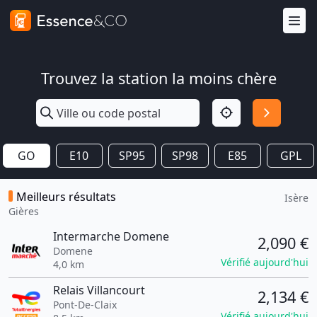
Trouvez la station la moins chère
GO
E10
SP95
SP98
E85
GPL
Meilleurs résultats
Isère
Gières
Intermarche Domene
2,090 €
Domene
Vérifié aujourd'hui
4,0 km
Relais Villancourt
2,134 €
Pont-De-Claix
Vérifié aujourd'hui