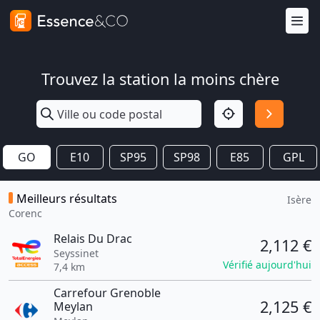
Trouvez la station la moins chère
GO
E10
SP95
SP98
E85
GPL
Meilleurs résultats
Isère
Corenc
Relais Du Drac
2,112 €
Seyssinet
Vérifié aujourd'hui
7,4 km
Carrefour Grenoble
2,125 €
Meylan