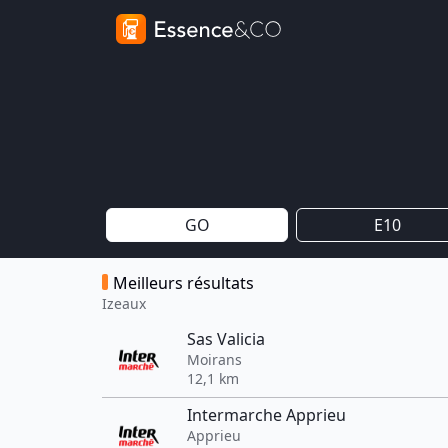
GO
E10
Meilleurs résultats
Izeaux
Sas Valicia
Moirans
12,1 km
Intermarche Apprieu
Apprieu