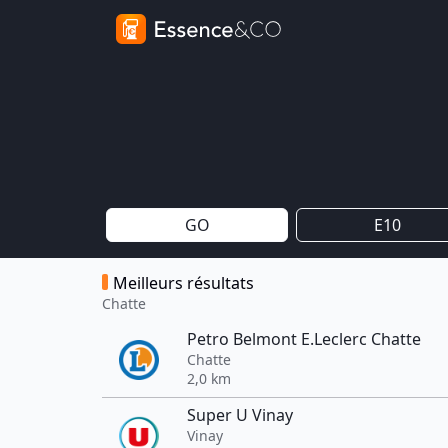
GO
E10
Meilleurs résultats
Chatte
Petro Belmont E.Leclerc Chatte
Chatte
2,0 km
Super U Vinay
Vinay