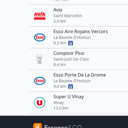
Avia
Saint Marcellin
2,9 km
Esso Aire Royans Vercors
La Baume D'Hostun
9,3 km
Comptoir Plus
Saint-Just-De-Claix
8,4 km
Esso Porte De La Drome
La Baume D'Hostun
9,0 km
Super U Vinay
Vinay
13,0 km