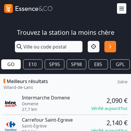
Trouvez la station la moins chère
GO
E10
SP95
SP98
E85
GPL
Meilleurs résultats
Isère
Villard-de-Lans
Intermarche Domene
2,090 €
Domene
Vérifié aujourd'hui
27,7 km
Carrefour Saint-Egreve
2,140 €
Saint-Égrève
Vérifié aujourd'hui