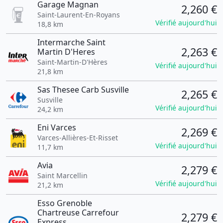
Garage Magnan
2,260 €
Saint-Laurent-En-Royans
Vérifié aujourd'hui
18,8 km
Intermarche Saint
2,263 €
Martin D'Heres
Saint-Martin-D'Hères
Vérifié aujourd'hui
21,8 km
Sas Thesee Carb Susville
2,265 €
Susville
Vérifié aujourd'hui
24,2 km
Eni Varces
2,269 €
Varces-Allières-Et-Risset
Vérifié aujourd'hui
11,7 km
Avia
2,279 €
Saint Marcellin
Vérifié aujourd'hui
21,2 km
Esso Grenoble
Chartreuse Carrefour
2,279 €
Express