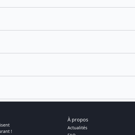
À propos
isent
Actualités
rant !