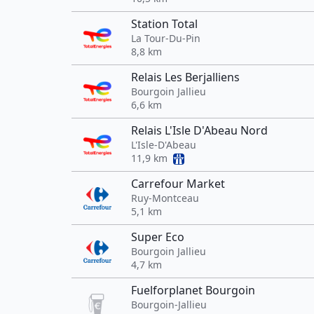
Station Total
La Tour-Du-Pin
8,8 km
Relais Les Berjalliens
Bourgoin Jallieu
6,6 km
Relais L'Isle D'Abeau Nord
L'Isle-D'Abeau
11,9 km
Carrefour Market
Ruy-Montceau
5,1 km
Super Eco
Bourgoin Jallieu
4,7 km
Fuelforplanet Bourgoin
Bourgoin-Jallieu