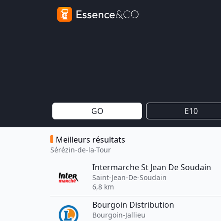
GO
E10
Meilleurs résultats
Sérézin-de-la-Tour
Intermarche St Jean De Soudain
Saint-Jean-De-Soudain
6,8 km
Bourgoin Distribution
Bourgoin-Jallieu