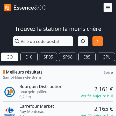
Trouvez la station la moins chère
GO
E10
SP95
SP98
E85
GPL
Meilleurs résultats
Isère
Saint-Hilaire-de-Brens
Bourgoin Distribution
2,161 €
Bourgoin-Jallieu
Vérifié aujourd'hui
9,2 km
Carrefour Market
2,165 €
Ruy-Montceau
Vérifié aujourd'hui