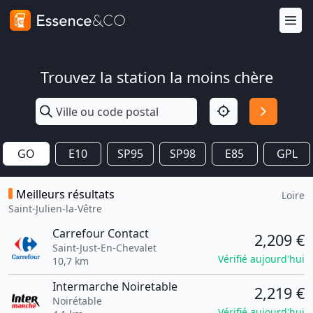
Trouvez la station la moins chère
GO
E10
SP95
SP98
E85
GPL
Meilleurs résultats
Loire
Saint-Julien-la-Vêtre
Carrefour Contact
2,209 €
Saint-Just-En-Chevalet
Vérifié aujourd'hui
10,7 km
Intermarche Noiretable
2,219 €
Noirétable
Vérifié aujourd'hui