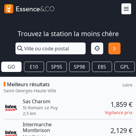
Trouvez la station la moins chère
GO
E10
SP95
SP98
E85
GPL
Meilleurs résultats
Loire
Saint-Georges-Haute-Ville
Sas Charom
1,859 €
St Romain Le Puy
Vigilance prix
2,5 km
Intermarche
2,129 €
Montbrison