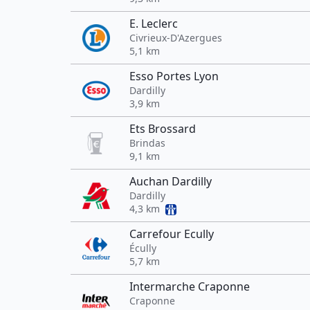
E. Leclerc
Civrieux-D'Azergues
5,1 km
Esso Portes Lyon
Dardilly
3,9 km
Ets Brossard
Brindas
9,1 km
Auchan Dardilly
Dardilly
4,3 km
Carrefour Ecully
Écully
5,7 km
Intermarche Craponne
Craponne