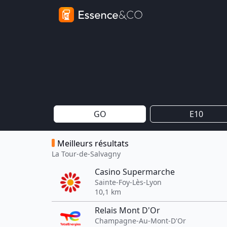
GO
E10
Meilleurs résultats
La Tour-de-Salvagny
Casino Supermarche
Sainte-Foy-Lès-Lyon
10,1 km
Relais Mont D'Or
Champagne-Au-Mont-D'Or