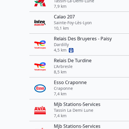
Tassin-La-Demi-Lune
7,9 km
Calao 207
Sainte-Foy-Lès-Lyon
10,1 km
Relais Des Bruyeres - Paisy
Dardilly
4,5 km
Relais De Turdine
L'Arbresle
8,5 km
Esso Craponne
Craponne
7,4 km
Mjb Stations-Services
Tassin La Demi Lune
7,4 km
Mjb Stations-Services