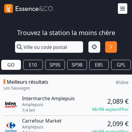
Trouvez la station la moins chère
GO
E10
SP95
SP98
E85
GPL
Meilleurs résultats
Rhône
Les Sauvages
Intermarche Amplepuis
2,089 €
Amplepuis
Vérifié aujourd'hui
7,4 km
Carrefour Market
2,099 €
Amplepuis
Vérifié aujourd'hui