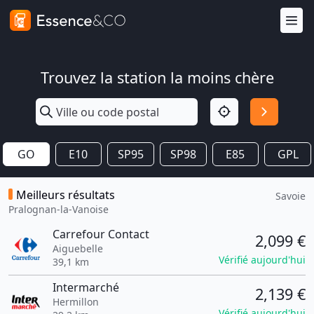
Trouvez la station la moins chère
GO
E10
SP95
SP98
E85
GPL
Meilleurs résultats
Savoie
Pralognan-la-Vanoise
Carrefour Contact
2,099 €
Aiguebelle
Vérifié aujourd'hui
39,1 km
Intermarché
2,139 €
Hermillon
Vérifié aujourd'hui