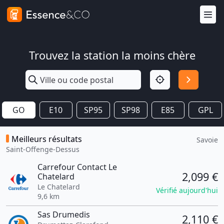
Trouvez la station la moins chère
GO
E10
SP95
SP98
E85
GPL
Meilleurs résultats
Savoie
Saint-Offenge-Dessus
Carrefour Contact Le
2,099 €
Chatelard
Le Chatelard
Vérifié aujourd'hui
9,6 km
Sas Drumedis
2,110 €