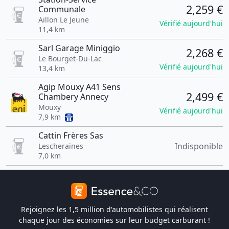
2,259 €
Communale
Aillon Le Jeune
Vérifié aujourd'hui
11,4 km
Sarl Garage Miniggio
2,268 €
Le Bourget-Du-Lac
Vérifié aujourd'hui
13,4 km
Agip Mouxy A41 Sens
2,499 €
Chambery Annecy
Mouxy
Vérifié aujourd'hui
7,9 km
Cattin Frères Sas
Indisponible
Lescheraines
7,0 km
Rejoignez les 1,5 million d'automobilistes qui réalisent
chaque jour des économies sur leur budget carburant !